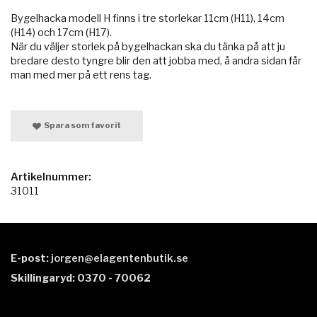
Bygelhacka modell H finns i tre storlekar 11cm (H11), 14cm
(H14) och 17cm (H17).
När du väljer storlek på bygelhackan ska du tänka på att ju
bredare desto tyngre blir den att jobba med, å andra sidan får
man med mer på ett rens tag.
Spara som favorit
Artikelnummer:
31011
E-post:
jorgen@elagentenbutik.se
Skillingaryd: 0370 - 70062