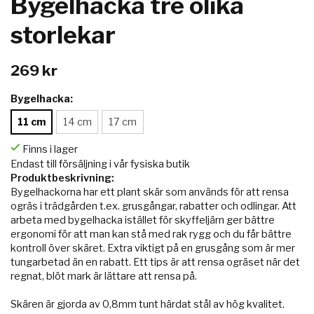
Bygelhacka tre olika
storlekar
269 kr
Bygelhacka:
11 cm
14 cm
17 cm
Finns i lager
Endast till försäljning i vår fysiska butik
Produktbeskrivning:
Bygelhackorna har ett plant skär som används för att rensa
ogräs i trädgården t.ex. grusgångar, rabatter och odlingar. Att
arbeta med bygelhacka istället för skyffeljärn ger bättre
ergonomi för att man kan stå med rak rygg och du får bättre
kontroll över skäret. Extra viktigt på en grusgång som är mer
tungarbetad än en rabatt. Ett tips är att rensa ogräset när det
regnat, blöt mark är lättare att rensa på.
Skären är gjorda av 0,8mm tunt härdat stål av hög kvalitet.