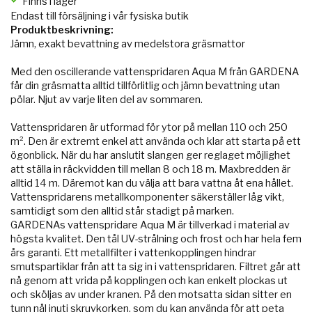
Finns i lager
Endast till försäljning i vår fysiska butik
Produktbeskrivning:
Jämn, exakt bevattning av medelstora gräsmattor
Med den oscillerande vattenspridaren Aqua M från GARDENA
får din gräsmatta alltid tillförlitlig och jämn bevattning utan
pölar. Njut av varje liten del av sommaren.
Vattenspridaren är utformad för ytor på mellan 110 och 250
m². Den är extremt enkel att använda och klar att starta på ett
ögonblick. När du har anslutit slangen ger reglaget möjlighet
att ställa in räckvidden till mellan 8 och 18 m. Maxbredden är
alltid 14 m. Däremot kan du välja att bara vattna åt ena hållet.
Vattenspridarens metallkomponenter säkerställer låg vikt,
samtidigt som den alltid står stadigt på marken.
GARDENAs vattenspridare Aqua M är tillverkad i material av
högsta kvalitet. Den tål UV-strålning och frost och har hela fem
års garanti. Ett metallfilter i vattenkopplingen hindrar
smutspartiklar från att ta sig in i vattenspridaren. Filtret går att
nå genom att vrida på kopplingen och kan enkelt plockas ut
och sköljas av under kranen. På den motsatta sidan sitter en
tunn nål inuti skruvkorken, som du kan använda för att peta