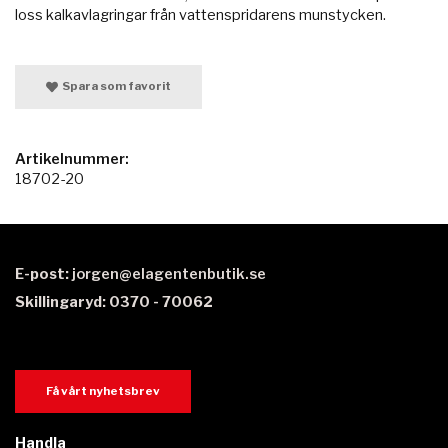
loss kalkavlagringar från vattenspridarens munstycken.
Spara som favorit
Artikelnummer:
18702-20
E-post:
jorgen@elagentenbutik.se
Skillingaryd: 0370 - 70062
Få vårt nyhetsbrev
Handla