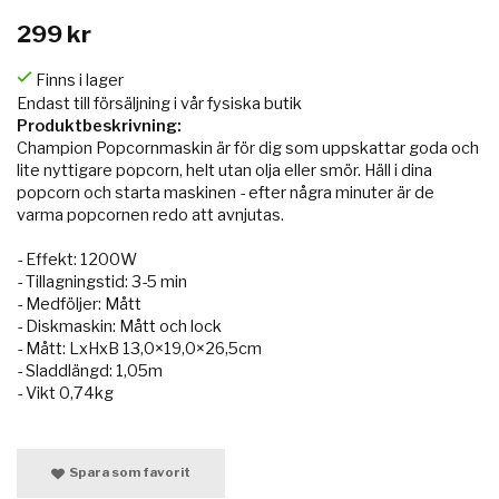
299 kr
Finns i lager
Endast till försäljning i vår fysiska butik
Produktbeskrivning:
Champion Popcornmaskin är för dig som uppskattar goda och
lite nyttigare popcorn, helt utan olja eller smör. Häll i dina
popcorn och starta maskinen - efter några minuter är de
varma popcornen redo att avnjutas.
- Effekt: 1200W
- Tillagningstid: 3-5 min
- Medföljer: Mått
- Diskmaskin: Mått och lock
- Mått: LxHxB 13,0×19,0×26,5cm
- Sladdlängd: 1,05m
- Vikt 0,74kg
Spara som favorit