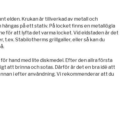
t elden. Krukan är tillverkad av metall och
hängas på ett stativ. På locket finns en metallögla
 för att lyfta det varma locket. Vid eldstaden är det
, t.ex. Stabilotherms grillgaller, eller så kan du
å.
ör hand med lite diskmedel. Efter den allra första
att brinna och sotas. Därför är det en bra idé att
annan i efter användning. Vi rekommenderar att du