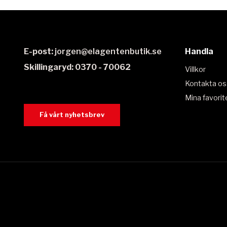
E-post:
jorgen@elagentenbutik.se
Handla
Skillingaryd: 0370 - 70062
Villkor
Kontakta os
Mina favorit
Få vårt nyhetsbrev