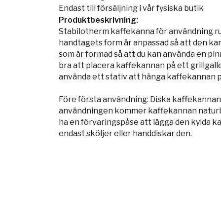
Endast till försäljning i vår fysiska butik
Produktbeskrivning:
Stabilotherm kaffekanna för användning run
handtagets form är anpassad så att den kan 
som är formad så att du kan använda en pinne
bra att placera kaffekannan på ett grillgaller
använda ett stativ att hänga kaffekannan p
Före första användning: Diska kaffekannan f
användningen kommer kaffekannan naturligt 
ha en förvaringspåse att lägga den kylda k
endast sköljer eller handdiskar den.