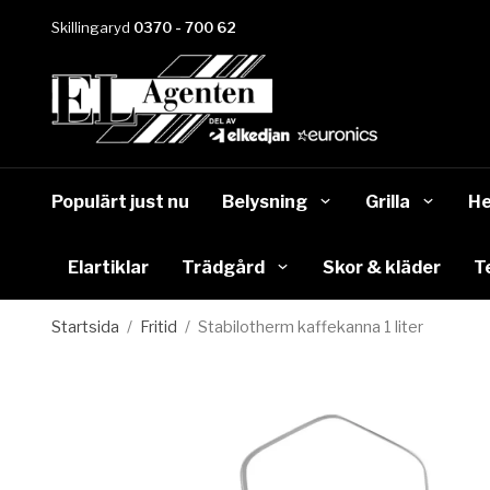
Skillingaryd
0370 - 700 62
Populärt just nu
Belysning
Grilla
He
Elartiklar
Trädgård
Skor & kläder
T
Startsida
/
Fritid
/
Stabilotherm kaffekanna 1 liter