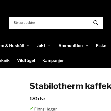
m & Hushåll
Jakt
Ammunition
Fiske
eknik
Vildfågel
Kampanjer
Stabilotherm kaffek
185 kr
Finns i lager