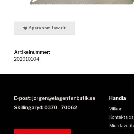
Spara som favorit
Artikelnummer:
202010104
E-post:
jorgen@elagentenbutik.se
Handla
Skillingaryd: 0370 - 70062
Villkor
Kontakta os
Mina favorit