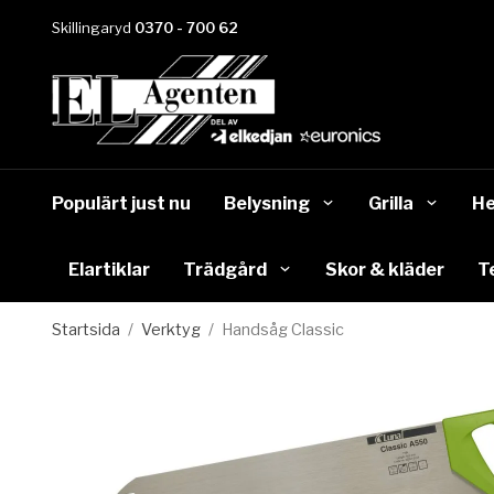
Skillingaryd
0370 - 700 62
Populärt just nu
Belysning
Grilla
He
Elartiklar
Trädgård
Skor & kläder
T
Startsida
/
Verktyg
/
Handsåg Classic