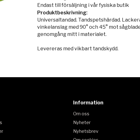
Endast till försäljning i vår fysiska butik
Produktbeskrivning:
Universaltandad. Tandspetshärdad. Lacker
vinkelanslag med 90° och 45° mot sågbladet
genomgång mitt i materialet.
Levereras med vikbart tandskydd.
Information
Om oss
s
Nyheter
er
Nyhetsbrev
Om cookies