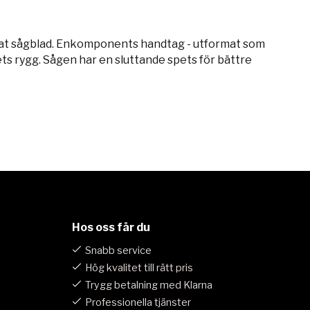
at sågblad. Enkomponents handtag - utformat som
s rygg. Sågen har en sluttande spets för bättre
Hos oss får du
Snabb service
Hög kvalitet till rätt pris
Trygg betalning med Klarna
Professionella tjänster