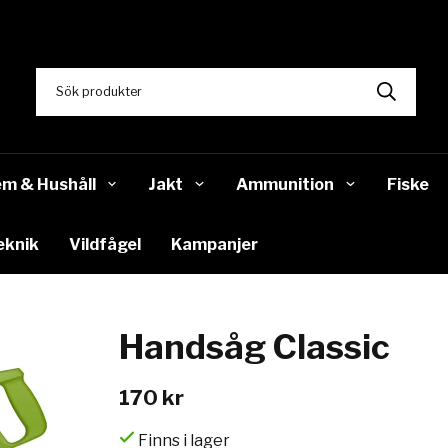
m & Hushåll
Jakt
Ammunition
Fiske
eknik
Vildfågel
Kampanjer
Handsåg Classic
170 kr
Finns i lager