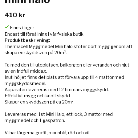
410 kr
Finns i lager
Endast till försäljning i vår fysiska butik
Produktbeskrivning:
Thermacell Myggmedel Mini halo stöter bort mygg genom att
skapa en skyddszon på 20m².
Ta med den till uteplatsen, balkongen eller verandan och njut
av en fridfull middag.
Inuti höljet finns det plats att förvara upp till 4 mattor med
myggskyddsmedel.
Apparaten levereras med 12 timmars myggskydd.
Effektivt mygg och knottskydd.
Skapar en skyddszon på ca 20m².
Levereras med: 1st Mini Halo, ett lock, 3 mattor med
myggmedel och 1 gaspatron.
Vi har färgerna grafit, marinblå, röd och vit.