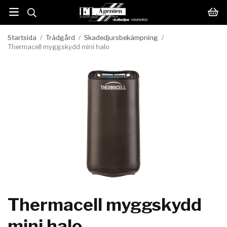
Startsida
/
Trädgård
/
Skadedjursbekämpning
/
Thermacell myggskydd mini halo
Thermacell myggskydd
mini halo