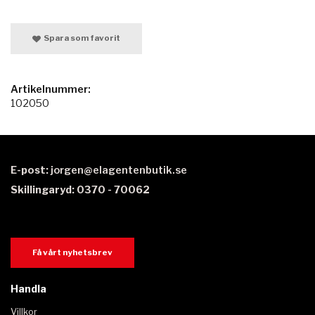
Spara som favorit
Artikelnummer:
102050
E-post:
jorgen@elagentenbutik.se
Skillingaryd: 0370 - 70062
Få vårt nyhetsbrev
Handla
Villkor