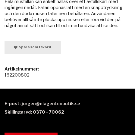
Hela musfällan kan enkelt hållas över ett avfallskärl, med
ingången nedåt. Fällan öppnas lätt med en knapptryckning
och den döda musen faller ner i behållaren. Användaren
behöver alltså inte plocka upp musen eller röra vid den på
något annat sätt och kan till och med undvika att se den.
Spara som favorit
Artikelnummer:
162200802
E-post:
jorgen@elagentenbutik.se
Skillingaryd: 0370 - 70062