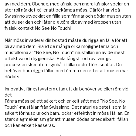
av med dem. Obehag, medkänsla och andra känslor spelar en
stor roll när det gäller att bekämpa möss. Därför har vi på
Swissinno utvecklat en fälla som fångar och dödar musen utan
att du ser den och låter dig göra dig av med kroppen utan
fysisk kontakt No See No Touch!
När möss invaderar din bostad måste du rigga en fälla för att
bli av med dem. Bland de många olika möjligheterna och
musfällorna är "No See, No Touch"-musfällan en av de mest
effektiva och hygieniska. Hela fångst- och avlivnings-
processen sker utom synhåll i fällan och utförs snabbt. Du
behöver bara rigga fällan och tömma den efter att musen har
dödats.
Innovativt fångstsystem utan att du behöver se eller röra vid
det
Fånga möss på ett säkert och enkelt sätt med "No See, No
Touch"-musfällan från Swissinno. Det naturliga betet, som är
säkert för husdjur och barn, lockar effektivt in möss i fällan. En
stark slagmekanism gör att musen dödas omedelbart i fällan
och kan enkelt kasseras.