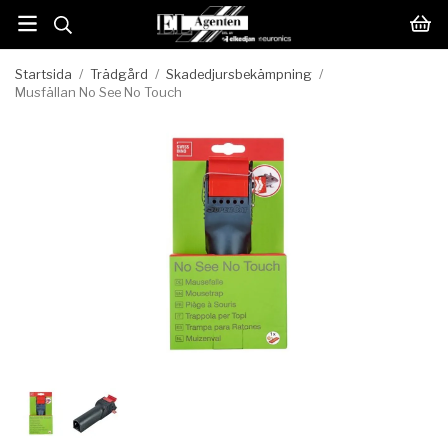
Startsida
/
Trädgård
/
Skadedjursbekämpning
/
Musfällan No See No Touch