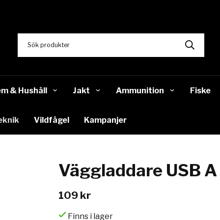
m & Hushåll
Jakt
Ammunition
Fiske
eknik
Vildfågel
Kampanjer
Väggladdare USB A
109 kr
Finns i lager