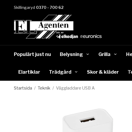
Skillingaryd
0370 - 700 62
Populärt just nu
Belysning
Grilla
He
Elartiklar
Trädgård
Skor & kläder
T
Startsida
/
Teknik
/
Väggladdare USB A