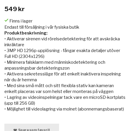
549 kr
Finns i lager
Endast till försäljning i vår fysiska butik
Produktbeskrivning:
• Aktiverar sirenen vid rörelsedetektering för att avskräcka
inkräktare
• 3MP HD 1296p-upplösning - fångar exakta detaljer utöver
Full HD (2304x1296)
• Minimera falsklarm med människodetektering och
anpassningsbar detekteringszon
• Aktivera sekretessläge för att enkelt inaktivera inspelning
när du är hemma
• Med sina små mått och sitt flexibla stativ kan kameran
enkelt placeras var som helst eller monteras på väggen
• Lagring av videoinspelningar tack vare en microSD-kortplats
(upp till 256 GB)
• Möjlighet till videolagring via molnet (abonnemangsbaserat)
Spara som favorit