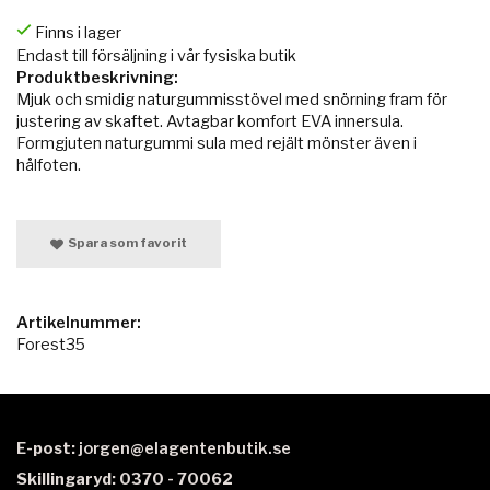
Finns i lager
Endast till försäljning i vår fysiska butik
Produktbeskrivning:
Mjuk och smidig naturgummisstövel med snörning fram för
justering av skaftet. Avtagbar komfort EVA innersula.
Formgjuten naturgummi sula med rejält mönster även i
hålfoten.
Spara som favorit
Artikelnummer:
Forest35
E-post:
jorgen@elagentenbutik.se
Skillingaryd: 0370 - 70062