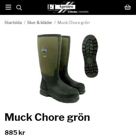
Startsida
/
Skor & kläder
/
Muck Chore grön
Muck Chore grön
885 kr