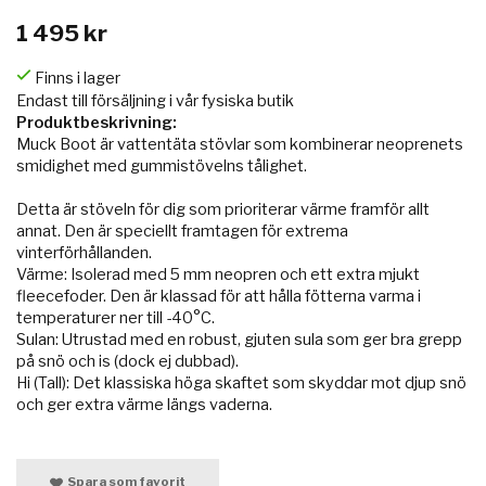
1 495 kr
Finns i lager
Endast till försäljning i vår fysiska butik
Produktbeskrivning:
Muck Boot är vattentäta stövlar som kombinerar neoprenets
smidighet med gummistövelns tålighet.
Detta är stöveln för dig som prioriterar värme framför allt
annat. Den är speciellt framtagen för extrema
vinterförhållanden.
Värme: Isolerad med 5 mm neopren och ett extra mjukt
fleecefoder. Den är klassad för att hålla fötterna varma i
temperaturer ner till -40°C.
Sulan: Utrustad med en robust, gjuten sula som ger bra grepp
på snö och is (dock ej dubbad).
Hi (Tall): Det klassiska höga skaftet som skyddar mot djup snö
och ger extra värme längs vaderna.
Spara som favorit