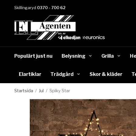
Skillingaryd
0370 - 700 62
Populärt just nu
Belysning
Grilla
He
Elartiklar
Trädgård
Skor & kläder
T
Startsida
/
Jul
/
Spiky Star