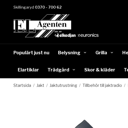
Skillingaryd
0370 - 700 62
Populärt just nu
Belysning
Grilla
He
Elartiklar
Trädgård
Skor & kläder
T
Startsida
/
Jakt
/
Jaktutrustning
/
Tillbehör till jaktradio
/