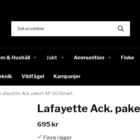
m & Hushåll
Jakt
Ammunition
Fiske
eknik
Vildfågel
Kampanjer
Lafayette Ack. paket AP-60/Smart
Lafayette Ack. pak
695 kr
Finns i lager