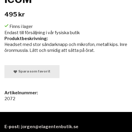
495 kr
Finns i lager
Endast till försäljning i vår fysiska butik
Produktbeskrivning:
Headset med stor sändarknapp och mikrofon, metall kips. Inre
öronmussla. Lätt och smidig att sätta på örat.
Spara som favorit
Artikelnummer:
2072
E-post:
jorgen@elagentenbutik.se