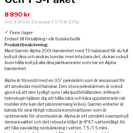
8 890 kr
Ord.
9 969 kr
. Du sparar
1 079 kr
(
11
%)
Finns i lager
Endast till försäljning i vår fysiska butik
Produktbeskrivning:
Med Garmin Alpha 200i Handenhet med T5 halsband får du full
koll på dina och andras hundar, men inta bara det, du kan också
även hålla koll på alla dina jaktkamrater som har en Alpha
handenhet.
Alpha är försedd med en 3,5” pekskärm som är anpassad för
att användas med hanskar. Den stora pekskärmen är också
gjord så att den tydligt syns i alla ljusförhållanden. InReach-
teknologin hjälper dig att hålla nära och kära uppdaterade när
mobiler inte kan det (abonnemang krävs). Garmin-enheter är
kända för sina riktigt robusta konstruktioner som är
optimerade för utomhusbruk. Alpha är ett utmärkt exempel på
denna kvalitet och det robusta höljet är IPX7-vattentåligt för
att tåla oavsiktlig nedsänkning i vatten. T 5 /T 5 mini-