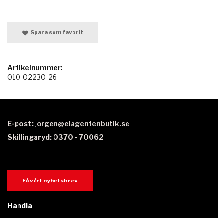
Spara som favorit
Artikelnummer:
010-02230-26
E-post:
jorgen@elagentenbutik.se
Skillingaryd: 0370 - 70062
Få vårt nyhetsbrev
Handla