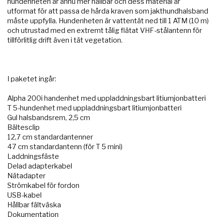
hundenheten är ännu mer hållbar och dess material är
utformat för att passa de hårda kraven som jakthundhalsband
måste uppfylla. Hundenheten är vattentät ned till 1 ATM (10 m)
och utrustad med en extremt tålig flätat VHF-stålantenn för
tillförlitlig drift även i tät vegetation.
I paketet ingår:
Alpha 200i handenhet med uppladdningsbart litiumjonbatteri
T 5-hundenhet med uppladdningsbart litiumjonbatteri
Gul halsbandsrem, 2,5 cm
Bältesclip
12,7 cm standardantenner
47 cm standardantenn (för T 5 mini)
Laddningsfäste
Delad adapterkabel
Nätadapter
Strömkabel för fordon
USB-kabel
Hållbar fältväska
Dokumentation