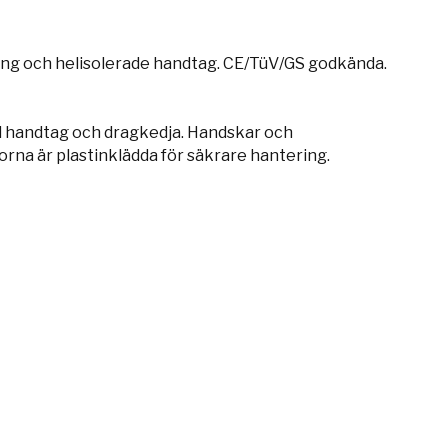
ring och helisolerade handtag. CE/TüV/GS godkända.
d handtag och dragkedja. Handskar och
rna är plastinklädda för säkrare hantering.