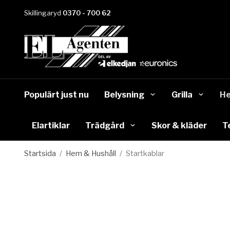
Skillingaryd
0370 - 700 62
Populärt just nu
Belysning
Grilla
He
Elartiklar
Trädgård
Skor & kläder
T
Startsida
/
Hem & Hushåll
/
Startkablar