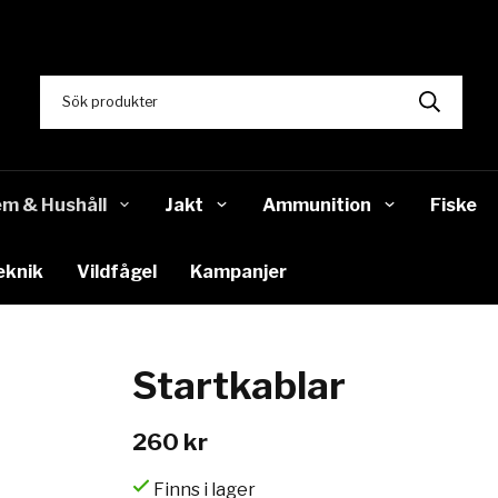
m & Hushåll
Jakt
Ammunition
Fiske
eknik
Vildfågel
Kampanjer
Startkablar
260 kr
Finns i lager