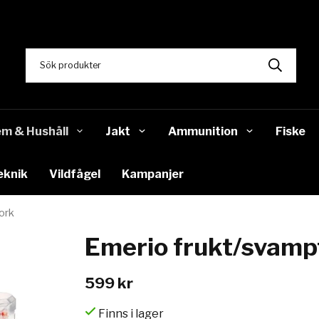
m & Hushåll
Jakt
Ammunition
Fiske
eknik
Vildfågel
Kampanjer
ork
Emerio frukt/svamp
599 kr
Finns i lager