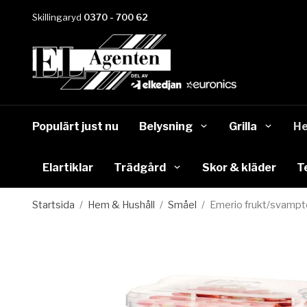
Skillingaryd
0370 - 700 62
Populärt just nu
Belysning
Grilla
He
Elartiklar
Trädgård
Skor & kläder
T
Startsida
/
Hem & Hushåll
/
Småel
/
Emerio frukt/svampt