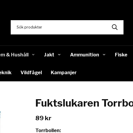
m & Hushåll
Jakt
Ammunition
Fiske
eknik
Vildfågel
Kampanjer
Fuktslukaren Torrbo
89 kr
Torrbollen: