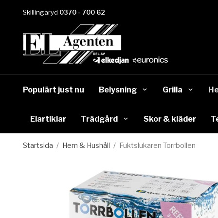
Skillingaryd
0370 - 700 62
Populärt just nu
Belysning
Grilla
He
Elartiklar
Trädgård
Skor & kläder
T
Startsida
/
Hem & Hushåll
/
Fuktslukaren Torrbollen