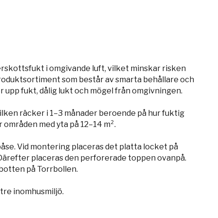
skottsfukt i omgivande luft, vilket minskar risken
t produktsortiment som består av smarta behållare och
r upp fukt, dålig lukt och mögel från omgivningen.
vilken räcker i 1–3 månader beroende på hur fuktig
för områden med yta på 12–14 m².
påse. Vid montering placeras det platta locket på
Därefter placeras den perforerade toppen ovanpå.
botten på Torrbollen.
tre inomhusmiljö.