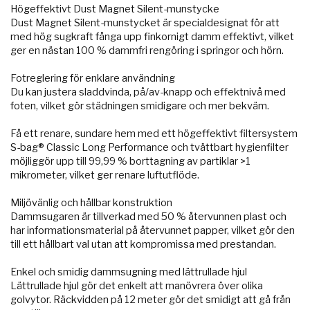
Högeffektivt Dust Magnet Silent-munstycke
Dust Magnet Silent-munstycket är specialdesignat för att
med hög sugkraft fånga upp finkornigt damm effektivt, vilket
ger en nästan 100 % dammfri rengöring i springor och hörn.
Fotreglering för enklare användning
Du kan justera sladdvinda, på/av-knapp och effektnivå med
foten, vilket gör städningen smidigare och mer bekväm.
Få ett renare, sundare hem med ett högeffektivt filtersystem
S-bag® Classic Long Performance och tvättbart hygienfilter
möjliggör upp till 99,99 % borttagning av partiklar >1
mikrometer, vilket ger renare luftutflöde.
Miljövänlig och hållbar konstruktion
Dammsugaren är tillverkad med 50 % återvunnen plast och
har informationsmaterial på återvunnet papper, vilket gör den
till ett hållbart val utan att kompromissa med prestandan.
Enkel och smidig dammsugning med lättrullade hjul
Lättrullade hjul gör det enkelt att manövrera över olika
golvytor. Räckvidden på 12 meter gör det smidigt att gå från