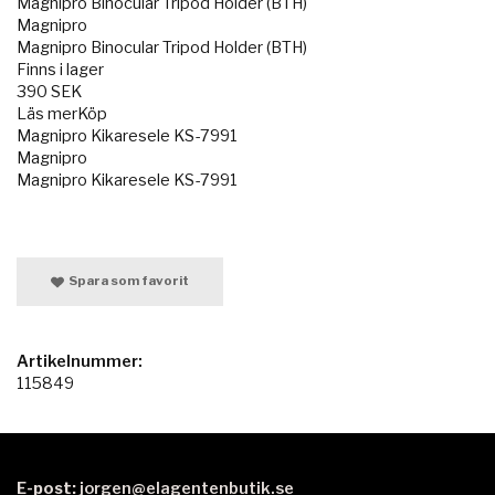
Magnipro Binocular Tripod Holder (BTH)
Magnipro
Magnipro Binocular Tripod Holder (BTH)
Finns i lager
390 SEK
Läs merKöp
Magnipro Kikaresele KS-7991
Magnipro
Magnipro Kikaresele KS-7991
Spara som favorit
Artikelnummer:
115849
E-post:
jorgen@elagentenbutik.se