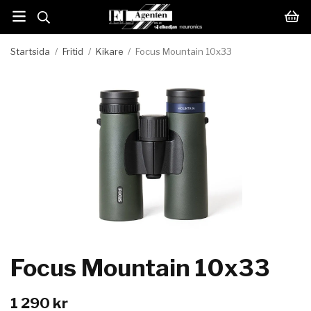
Startsida
/
Fritid
/
Kikare
/
Focus Mountain 10x33
Focus Mountain 10x33
1 290 kr