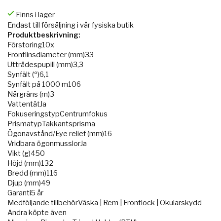
Finns i lager
Endast till försäljning i vår fysiska butik
Produktbeskrivning:
Förstoring10x
Frontlinsdiameter (mm)33
Utträdespupill (mm)3,3
Synfält (º)6,1
Synfält på 1000 m106
Närgräns (m)3
VattentätJa
FokuseringstypCentrumfokus
PrismatypTakkantsprisma
Ögonavstånd/Eye relief (mm)16
Vridbara ögonmusslorJa
Vikt (g)450
Höjd (mm)132
Bredd (mm)116
Djup (mm)49
Garanti5 år
Medföljande tillbehörVäska | Rem | Frontlock | Okularskydd
Andra köpte även