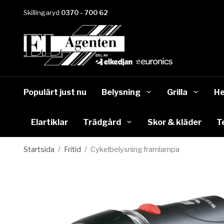
Skillingaryd
0370 - 700 62
Populärt just nu
Belysning
Grilla
He
Elartiklar
Trädgård
Skor & kläder
T
Startsida
/
Fritid
/
Cykelbelysning framlampa