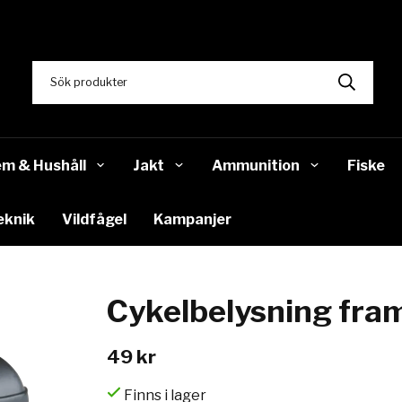
m & Hushåll
Jakt
Ammunition
Fiske
eknik
Vildfågel
Kampanjer
Cykelbelysning fr
49 kr
Finns i lager