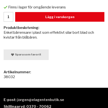
Finns i lager för omgående leverans
Lägg i varukorgen
Produktbeskrivning:
Enkel bärrensare i plast som effektivt silar bort blad och
kvistar från blåbären.
Spara som favorit
Artikelnummer:
38032
E-post:
jorgen@elagentenbutik.se
Skillingaryd: 0370 - 70062