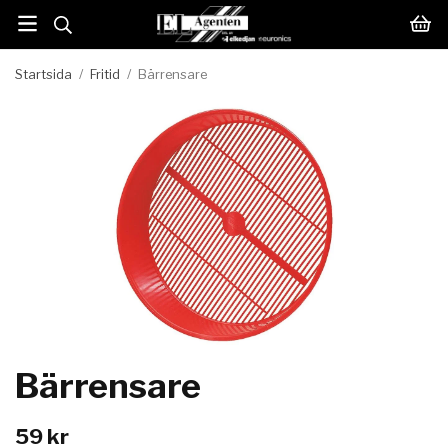
Startsida
/
Fritid
/
Bärrensare
Bärrensare
59 kr