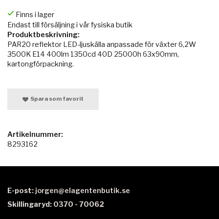
Finns i lager
Endast till försäljning i vår fysiska butik
Produktbeskrivning:
PAR20 reflektor LED-ljuskälla anpassade för växter 6,2W
3500K E14 400lm 1350cd 40D 25000h 63x90mm,
kartongförpackning.
Spara som favorit
Artikelnummer:
8293162
E-post:
jorgen@elagentenbutik.se
Skillingaryd: 0370 - 70062