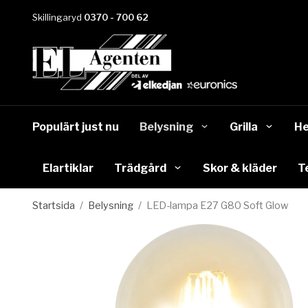
Skillingaryd
0370 - 700 62
Populärt just nu
Belysning
Grilla
He
Elartiklar
Trädgård
Skor & kläder
T
Startsida
/
Belysning
/
LED-lampa E27 G80 Soft Glow