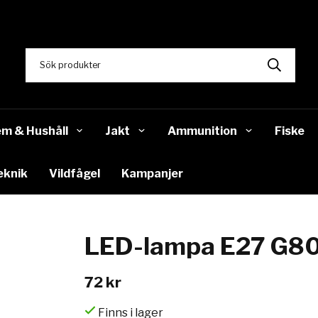
m & Hushåll
Jakt
Ammunition
Fiske
eknik
Vildfågel
Kampanjer
LED-lampa E27 G80
72 kr
Finns i lager