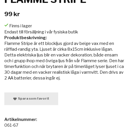
99 kr
Finns i lager
Endast till försäljning i vår fysiska butik
Produktbeskrivning:
Flamme Stripe är ett blockljus gjord av beige vax med en
räfflad-randig yta. Ljuset är cirka 8x15cm inklusive lågan.
Detta elektriska ljus blir en vacker dekoration, både ensam
och i grupp ihop med övriga ljus från vår Flamme serie. Den har
timerfunktion och när brytaren är på timerläget lyser ljuset i ca
30 dagar med en vacker realistisk låga i varmvitt. Den drivs av
2 AA batterier, dessa ingår ej.
Spara som favorit
Artikelnummer:
061-67