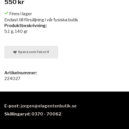
550 kr
Finns i lager
Endast till försäljning i vår fysiska butik
Produktbeskrivning:
9,1 g, 140 gr
Spara som favorit
Artikelnummer:
224027
E-post:
jorgen@elagentenbutik.se
Skillingaryd: 0370 - 70062