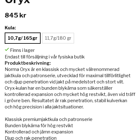
845 kr
Kula:
10,7g/ 165gr
11,7g/180 gr
Finns i lager
Endast till försäljning i vår fysiska butik
Produktbeskrivning:
Norma Oryx är en klassisk och mycket välrenommerad
jaktkula och patronserie, utvecklad för maximal tillförlitlighet
och djup penetration vid jakt på medelstort och stort vilt.
Oryx-kulan har en bunden blykärna som säkerställer
kontrollerad expansion och mycket hög restvikt, även vid träff
i grövre ben. Resultatet är rak penetration, stabil kulverkan
och hög precision i alla jaktsituationer.
Klassisk premiumjaktkula och patronserie
Bunden blykärna för hög restvikt
Kontrollerad och jämn expansion
Djup och rak penetration