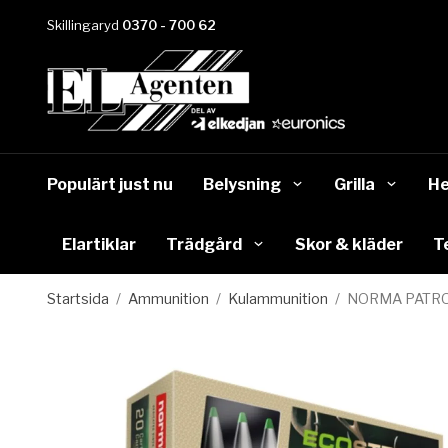
Skillingaryd
0370 - 700 62
Populärt just nu
Belysning
Grilla
He
Elartiklar
Trädgård
Skor & kläder
T
Startsida
/
Ammunition
/
Kulammunition
/
NORMA PATRO