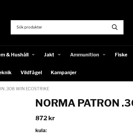
m & Hushåll
Jakt
Ammunition
Fiske
eknik
Vildfågel
Kampanjer
N .308 WIN ECOSTRIKE
NORMA PATRON .3
872 kr
kula: