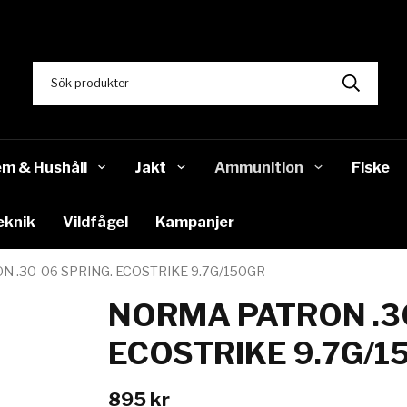
m & Hushåll
Jakt
Ammunition
Fiske
eknik
Vildfågel
Kampanjer
 .30-06 SPRING. ECOSTRIKE 9.7G/150GR
NORMA PATRON .3
ECOSTRIKE 9.7G/1
895 kr