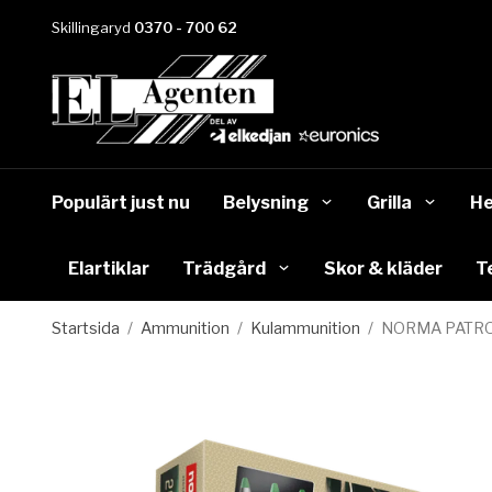
Skillingaryd
0370 - 700 62
Populärt just nu
Belysning
Grilla
He
Elartiklar
Trädgård
Skor & kläder
T
Startsida
/
Ammunition
/
Kulammunition
/
NORMA PATRON