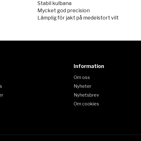
Stabil kulbana
Mycket god precision
Lämplig för jakt på medelstort vilt
Information
Om oss
s
Nyheter
er
Nyhetsbrev
Om cookies