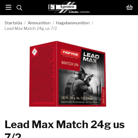
Startsida
/
Ammunition
/
Hagelammunition
/
Lead Max Match 24g us 7/2
Lead Max Match 24g us
7/2