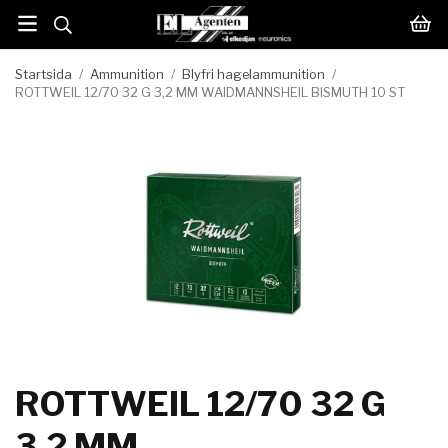
Startsida
/
Ammunition
/
Blyfri hagelammunition
/
ROTTWEIL 12/70 32 G 3,2 MM WAIDMANNSHEIL BISMUTH 10 ST
ROTTWEIL 12/70 32 G
3,2 MM